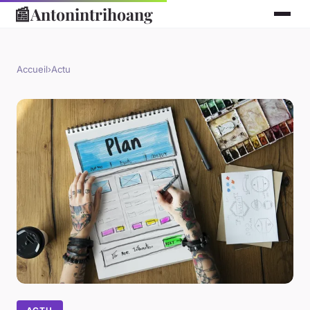
📰
Antonintrihoang
Accueil
›
Actu