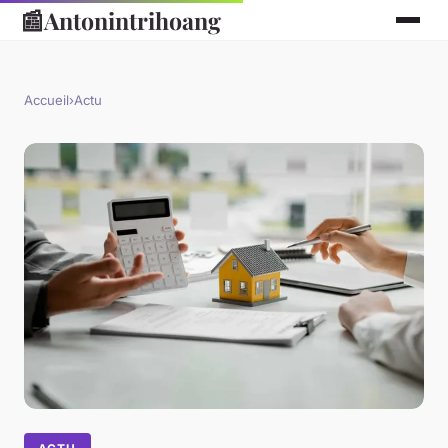
📰
Antonintrihoang
Accueil
›
Actu