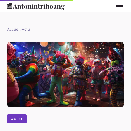
📰
Antonintrihoang
Accueil
›
Actu
ACTU