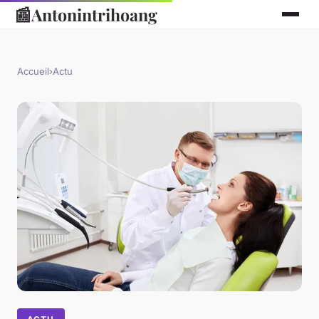
📰
Antonintrihoang
Accueil
›
Actu