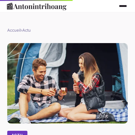
📰
Antonintrihoang
Accueil
›
Actu