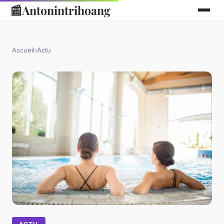
📰
Antonintrihoang
Accueil
›
Actu