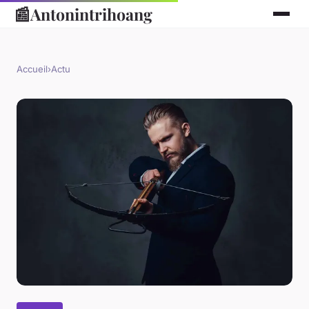
📰
Antonintrihoang
Accueil
›
Actu