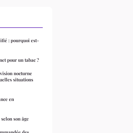
ifié : pourquoi est-
net pour un tabac ?
vision nocturne
uelles situations
ance en
 selon son âge
commandée des