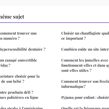
même sujet
: comment trouver une
Choisir un chauffagiste qual
'un numéro ?
ce important ?
hypersensibilité dentaire ?
Combien coûte un site inter
on canapé convertible
Comment les jumelles avec 
riday ?
fonctionnent-elles et dans q
sont-elles utiles ?
peinture choisir pour la
 de son bébé ?
Comment trouver son freel
informatique?
otre prochain défi ?
es policières en ligne
Pyjama pour enfant : choisir
des steaks à l'américaine
Quelle est la fréquence re