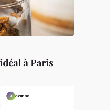
déal à Paris
ozanne
O