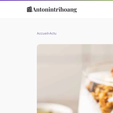
📰
Antonintrihoang
Accueil
›
Actu