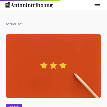
📰
Antonintrihoang
Accueil
›
Actu