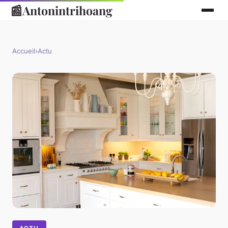
📰
Antonintrihoang
Accueil
›
Actu