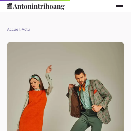
📰
Antonintrihoang
Accueil
›
Actu