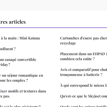
res articles
 à la main : Mini Katana
Cartouches d'encre pas cher 
recyclage
polluent ?
Placement dans un EHPAD à 
combien cela coûte ?
on canapé convertible
riday ?
Avis et comparatif pour choi
tronçonneuse à batterie ?
 un séjour romantique en
ur les couples ?
À qui correspond le mieux l
ixer motifs et textures dans
ux pas.
Qu'est-ce que le Skyjo et com
e est la plus résistante ?
Quels sont les enjeux juridi