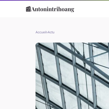
📰
Antonintrihoang
Accueil
›
Actu