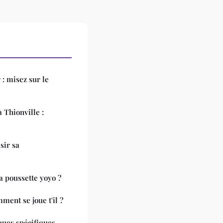
: misez sur le
Thionville :
sir sa
a poussette yoyo ?
ment se joue t'il ?
ques spécifiques