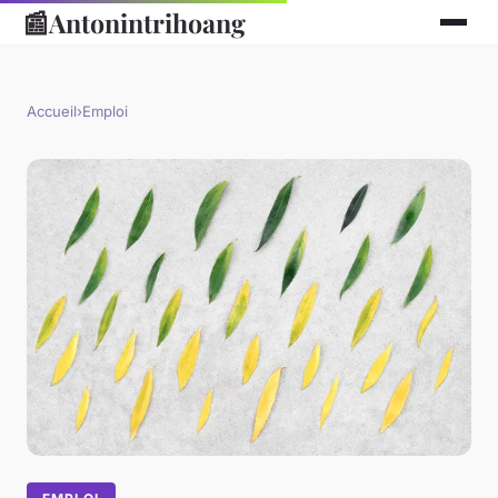
📰
Antonintrihoang
Accueil
›
Emploi