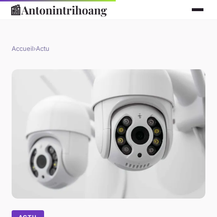
📰
Antonintrihoang
Accueil
›
Actu