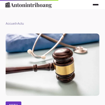
📰
Antonintrihoang
Accueil
›
Actu