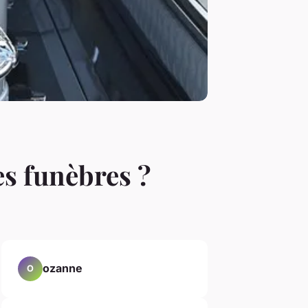
s funèbres ?
ozanne
O