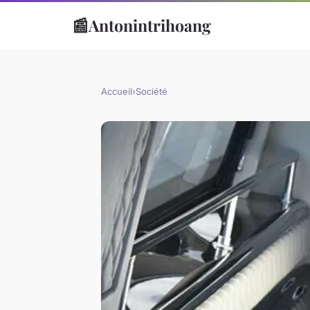
📰
Antonintrihoang
Accueil
›
Société